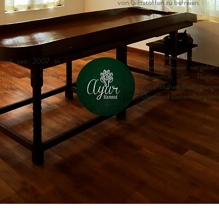
von Giftstoffen zu befreien.
Ayur Diamond ist die höch
wird seit 2007 in
Krankenhäuser vergeben 
sgaben des Lonely
Tourismus der Regier
wesentlichen Bedingungen 
fohlen.
Diamond Behandlungseinr