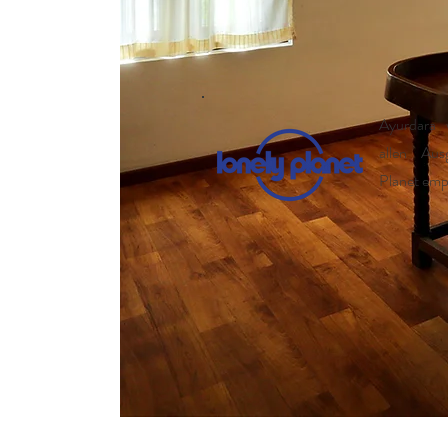
Ayurdara 
allen Au
Planet emp