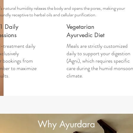
s natural humidity relaxes the body and opens the pores, making your
undly receptive to herbal oils and cellular purification.
1 Daily
Vegetarian
essions
Ayurvedic Diet
l-treatment daily
Meals are strictly customized
xclusively
daily to support your digestion
r bookings from
(Agni), which requires specific
mber to maximize
care during the humid monsoo
ults.
climate.
Why Ayurdara