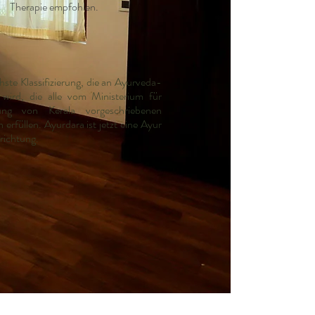
Therapie empfohlen.
ste Klassifizierung, die an Ayurveda-
wird, die alle vom Ministerium für
ung von Kerala vorgeschriebenen
erfüllen. Ayurdara ist jetzt eine Ayur
ichtung.