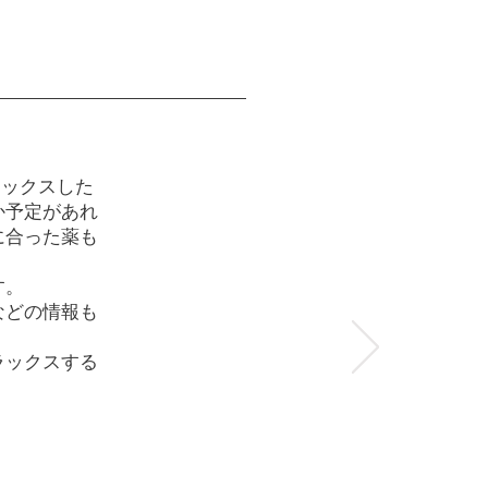
ラックスした
か予定があれ
に合った薬も
す。
などの情報も
ラックスする