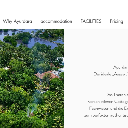
Why Ayurdara
accommodation
FACILITIES
Pricing
Ayurdar
Der ideale „Auszeit
Das Therapi
verschiedenen Cottage
Fachwissen und die E
zum perfekten authenti