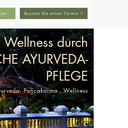
sen
Buchen Sie einen Termin
 Wellness durch
HE AYURVEDA-
PFLEGE
urveda. Pañcakarma . Wellness