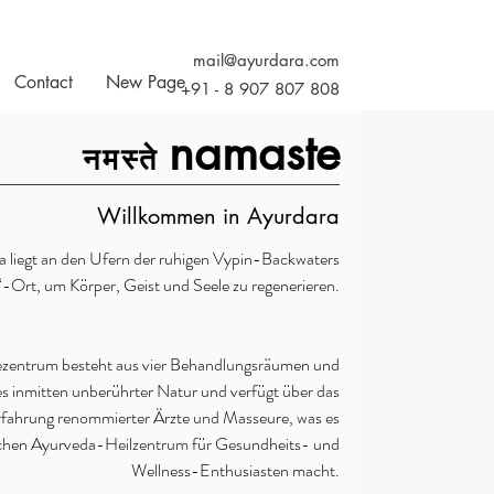
mail@ayurdara.com
Contact
New Page
+91 - 8 907 807 808
namaste
नमस्ते
Willkommen in Ayurdara
a liegt an den Ufern der ruhigen Vypin-Backwaters
“-Ort, um Körper, Geist und Seele zu regenerieren.
ezentrum besteht aus vier Behandlungsräumen und
s inmitten unberührter Natur und verfügt über das
rfahrung renommierter Ärzte und Masseure, was es
schen Ayurveda-Heilzentrum für Gesundheits- und
Wellness-Enthusiasten macht.