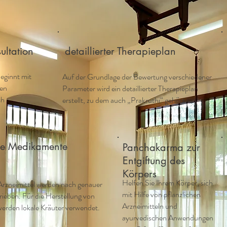
ultation
detaillierter Therapieplan
eginnt mit
Auf der Grundlage der Bewertung verschiedener
hen
Parameter wird ein detaillierter Therapieplan
ch
erstellt, zu dem auch „Prakruthi“ gehört.
he Medikamente
Panchakarma zur
Entgiftung des
Körpers
Helfen Sie Ihrem Körper, sich
rzneimittel werden nach genauer
mit Hilfe von pflanzlichen
ieben. Für die Herstellung von
Arzneimitteln und
rden lokale Kräuter verwendet.
ayurvedischen Anwendungen