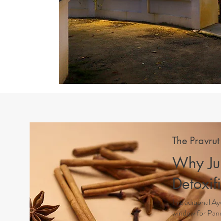
The Pravru
Why Jul
Detoxif
In traditional 
window for Pan