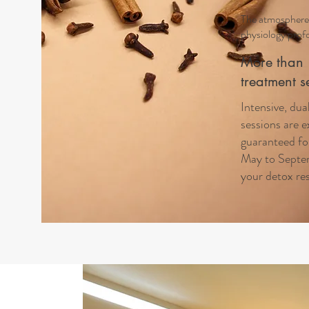
The atmosphere'
physiology profo
More than 
treatment s
Intensive, dua
sessions are e
guaranteed fo
May to Septe
your detox res