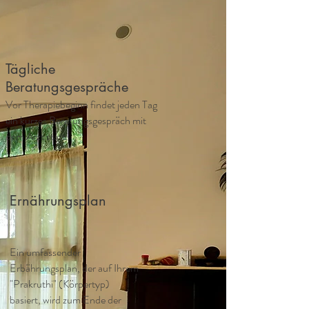
Tägliche
Beratungsgespräche
Vor Therapiebeginn findet jeden Tag
ein kurzes Beratungsgespräch mit
dem Arzt statt.
Ernährungsplan
Ein umfassender
Erbährungsplan, der auf Ihrem
"Prakruthi" (Körpertyp)
basiert, wird zum Ende der