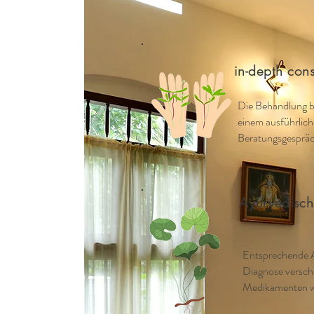
in-depth cons
Die Behandlung b
einem ausführlic
Beratungsgesprä
Ayurvedisc
Entsprechende A
Diagnose verschr
Medikamenten we