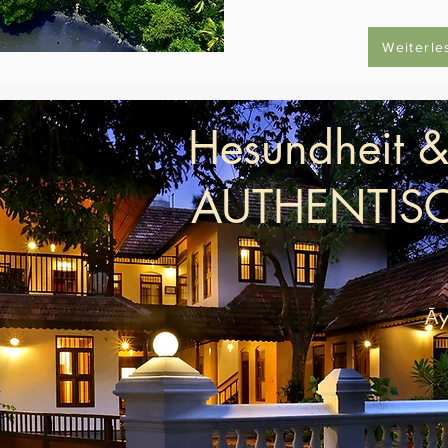
Weiterle
Hesundheit &
AUTHENTISC
Āy