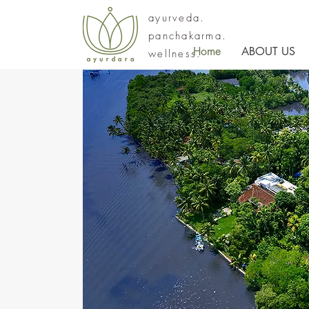
ayurveda.
panchakarma.
Home
ABOUT US
wellness.